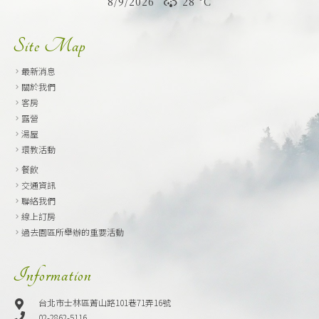
8/9/2026
28 °
C
Site Map
最新消息
關於我們
客房
露營
湯屋
環教活動
餐飲
交通資訊
聯絡我們
線上訂房
過去園區所舉辦的重要活動
Information
台北市士林區菁山路101巷71弄16號
02-2862-5116