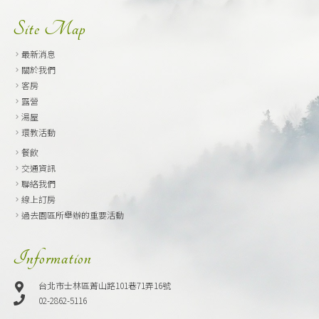
Site Map
最新消息
關於我們
客房
露營
湯屋
環教活動
餐飲
交通資訊
聯絡我們
線上訂房
過去園區所舉辦的重要活動
Information
台北市士林區菁山路101巷71弄16號
02-2862-5116