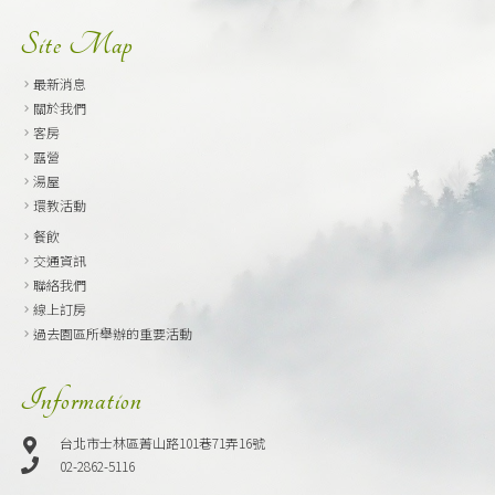
Site Map
最新消息
關於我們
客房
露營
湯屋
環教活動
餐飲
交通資訊
聯絡我們
線上訂房
過去園區所舉辦的重要活動
Information
台北市士林區菁山路101巷71弄16號
02-2862-5116