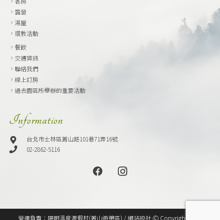
客房
露營
湯屋
環教活動
餐飲
交通資訊
聯絡我們
線上訂房
過去園區所舉辦的重要活動
Information
台北市士林區菁山路101巷71弄16號
02-2862-5116
營運負責：陽明溫泉渡假村(菁山遊憩區) / 網站設計 Ⓒ Copyright 2020,