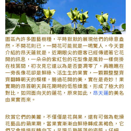
園區內許多園藝樹種，平時默默的展現他們的綠意盎
然，不開花則已，一開花可能就是一鳴驚人，今天要
介紹的昂天蓮就是，近期眼尖的遊客已經傳遞著它花
開的訊息，一朵朵的紫紅包的花型像是風鈴一樣倒掛
在枝葉間，初次見它還以為是否要凋零了，再瞧瞧在
一旁長像花卻是鮮綠丶活生生的果實，一顆顆整整齊
齊翻轉朝天的模樣，勝過花開的美，實在是奇妙！果
實期的昂首朝天與花期時的低態嬌羞，形成了極大的
對比，如同面向天的蓮花，原來如此，
昂天蓮
的美名
由果實而來。
欣賞它們的美麗，不僅僅是花與果，還有可做為乾燥
花藝品的蒴果期，當果實漸漸由鮮綠轉成黑褐色，它
們又會慢慢反轉向下，呈現瓜熟蒂落的姿態，仔細