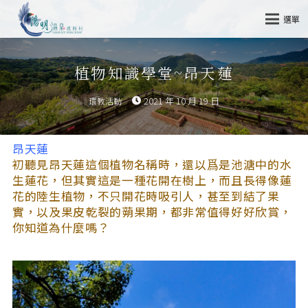
選單
植物知識學堂~昂天蓮
2021 年 10 月 19 日
環教活動
昂天蓮
初聽見昂天蓮這個植物名稱時，還以爲是池溏中的水
生蓮花，但其實這是一種花開在樹上，而且長得像蓮
花的陸生植物，不只開花時吸引人，甚至到結了果
實，以及果皮乾裂的蒴果期，都非常值得好好欣賞，
你知道為什麼嗎？