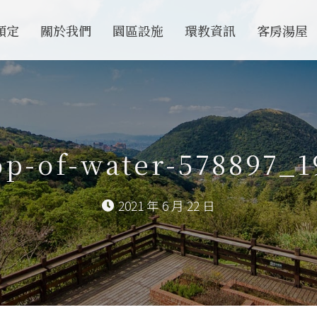
預定
關於我們
園區設施
環教資訊
客房湯屋
op-of-water-578897_1
2021 年 6 月 22 日