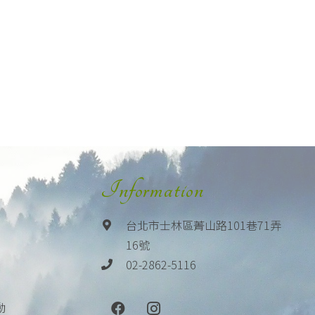
Information
台北市士林區菁山路101巷71弄
16號
02-2862-5116
動