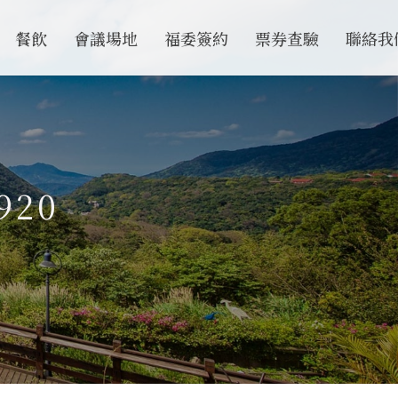
餐飲
會議場地
福委簽約
票券查驗
聯絡我
920