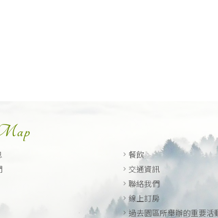
 Map
息
餐飲
們
交通資訊
聯絡我們
線上訂房
過去園區所舉辦的重要活