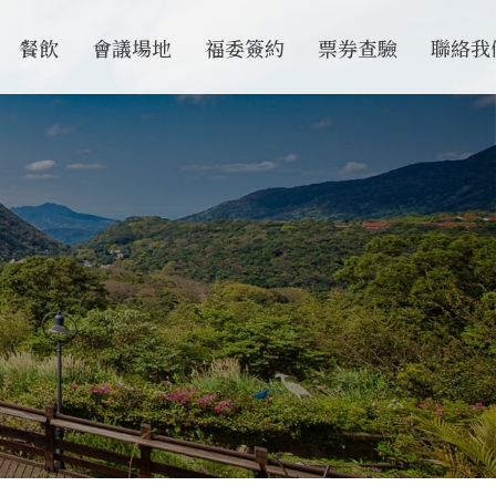
餐飲
會議場地
福委簽約
票券查驗
聯絡我