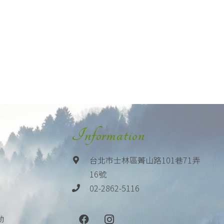
Information
台北市士林區菁山路101巷71弄
16號
02-2862-5116
動