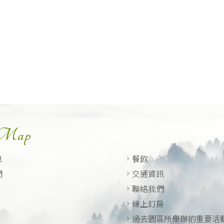
 Map
息
餐飲
們
交通資訊
聯絡我們
線上訂房
過去園區所舉辦的重要活