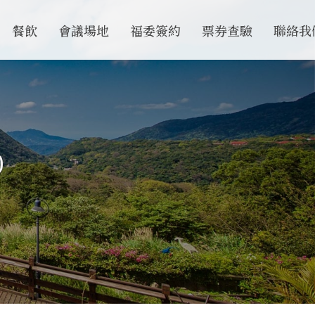
餐飲
會議場地
福委簽約
票券查驗
聯絡我
0