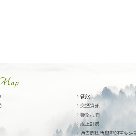
 Map
息
餐飲
們
交通資訊
聯絡我們
線上訂房
過去園區所舉辦的重要活