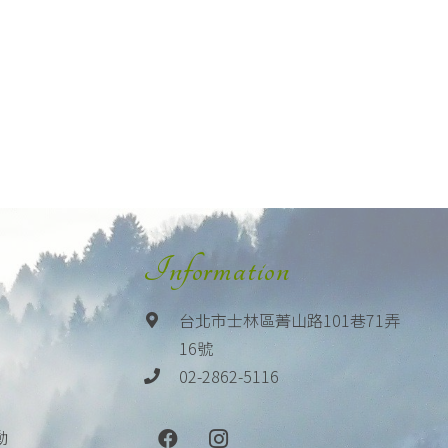
Information
台北市士林區菁山路101巷71弄
16號
02-2862-5116
動