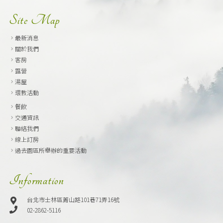
Site Map
最新消息
關於我們
客房
露營
湯屋
環教活動
餐飲
交通資訊
聯絡我們
線上訂房
過去園區所舉辦的重要活動
Information
台北市士林區菁山路101巷71弄16號
02-2862-5116