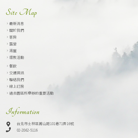
Site Map
最新消息
關於我們
客房
露營
湯屋
環教活動
餐飲
交通資訊
聯絡我們
線上訂房
過去園區所舉辦的重要活動
Information
台北市士林區菁山路101巷71弄16號
02-2862-5116