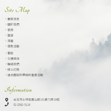
Site Map
最新消息
關於我們
客房
露營
湯屋
環教活動
餐飲
交通資訊
聯絡我們
線上訂房
過去園區所舉辦的重要活動
Information
台北市士林區菁山路101巷71弄16號
02-2862-5116