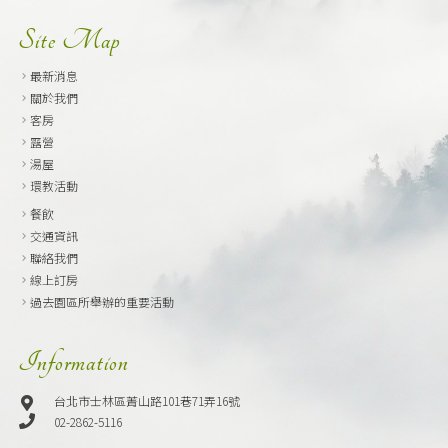
Site Map
最新消息
關於我們
客房
露營
湯屋
環教活動
餐飲
交通資訊
聯絡我們
線上訂房
過去園區所舉辦的重要活動
Information
台北市士林區菁山路101巷71弄16號
02-2862-5116