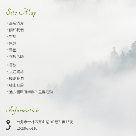
Site Map
最新消息
關於我們
客房
露營
湯屋
環教活動
餐飲
交通資訊
聯絡我們
線上訂房
過去園區所舉辦的重要活動
Information
台北市士林區菁山路101巷71弄16號
02-2862-5116