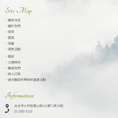
Site Map
最新消息
關於我們
客房
露營
湯屋
環教活動
餐飲
交通資訊
聯絡我們
線上訂房
過去園區所舉辦的重要活動
Information
台北市士林區菁山路101巷71弄16號
02-2862-5116