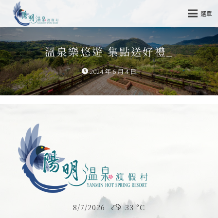
選單
溫泉樂悠遊 集點送好禮_
2024 年 6 月 4 日
8/7/2026
33 °
C