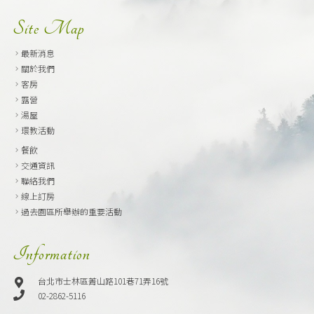
Site Map
最新消息
關於我們
客房
露營
湯屋
環教活動
餐飲
交通資訊
聯絡我們
線上訂房
過去園區所舉辦的重要活動
Information
台北市士林區菁山路101巷71弄16號
02-2862-5116