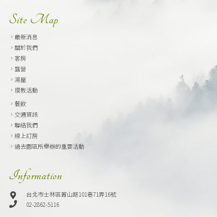
Site Map
最新消息
關於我們
客房
露營
湯屋
環教活動
餐飲
交通資訊
聯絡我們
線上訂房
過去園區所舉辦的重要活動
Information
台北市士林區菁山路101巷71弄16號
02-2862-5116