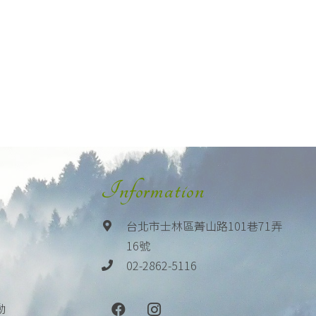
Information
台北市士林區菁山路101巷71弄
16號
02-2862-5116
動