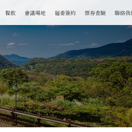
餐飲
會議場地
福委簽約
票券查驗
聯絡我