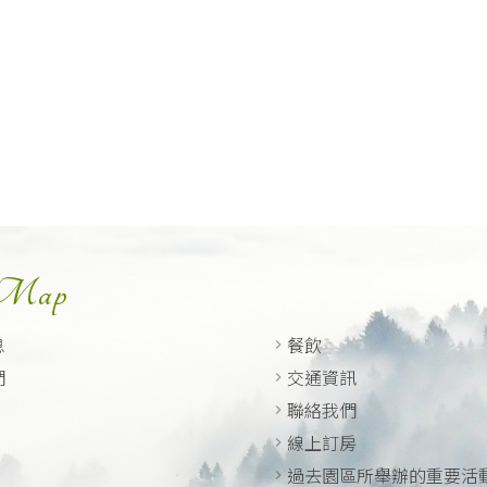
 Map
息
餐飲
們
交通資訊
聯絡我們
線上訂房
過去園區所舉辦的重要活