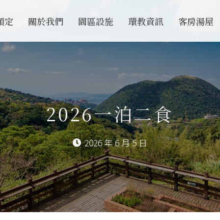
預定
關於我們
園區設施
環教資訊
客房湯屋
2026一泊二食
2026 年 6 月 5 日