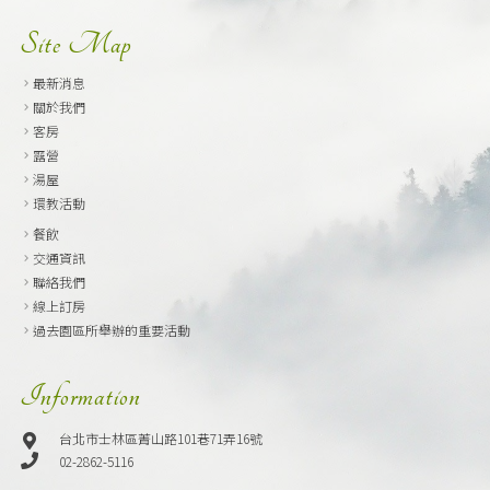
Site Map
最新消息
關於我們
客房
露營
湯屋
環教活動
餐飲
交通資訊
聯絡我們
線上訂房
過去園區所舉辦的重要活動
Information
台北市士林區菁山路101巷71弄16號
02-2862-5116