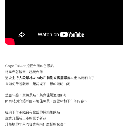
Gogo Taiwan挖掘台灣的各景點
總是帶著觀眾一起玩台灣
這次
主持人段慧林windy
和
特別來賓屠潔
要來走訪陽明山了！
會如何帶著觀眾一起認識不一樣的陽明山呢
豐富生態、寶藏景點、美食佳餚通通都有
節目特別介紹到園區絕佳風景、露營區和下午茶內容～
經典下午茶組合有豐盛的糕點和飲品
還會介紹新上市的夏季新品！
升級版的午茶內容會帶來什麼樣的驚喜？