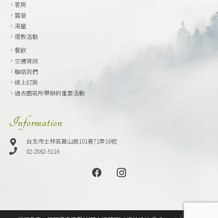
客房
露營
湯屋
環教活動
餐飲
交通資訊
聯絡我們
線上訂房
過去園區所舉辦的重要活動
Information
台北市士林區菁山路101巷71弄16號
02-2862-5116