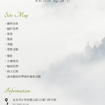
8/8/2026
28 °
C
Site Map
最新消息
關於我們
客房
露營
湯屋
環教活動
餐飲
交通資訊
聯絡我們
線上訂房
過去園區所舉辦的重要活動
Information
台北市士林區菁山路101巷71弄16號
02-2862-5116