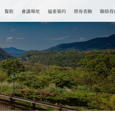
餐飲
會議場地
福委簽約
票券查驗
聯絡我