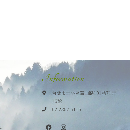
Information
台北市士林區菁山路101巷71弄
16號
02-2862-5116
動