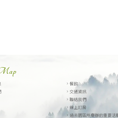
 Map
息
餐飲
們
交通資訊
聯絡我們
線上訂房
過去園區所舉辦的重要活