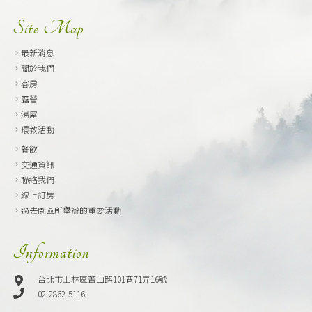
Site Map
最新消息
關於我們
客房
露營
湯屋
環教活動
餐飲
交通資訊
聯絡我們
線上訂房
過去園區所舉辦的重要活動
Information
台北市士林區菁山路101巷71弄16號
02-2862-5116