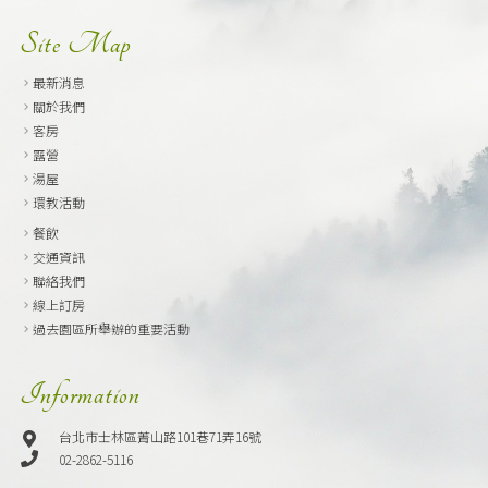
Site Map
最新消息
關於我們
客房
露營
湯屋
環教活動
餐飲
交通資訊
聯絡我們
線上訂房
過去園區所舉辦的重要活動
Information
台北市士林區菁山路101巷71弄16號
02-2862-5116