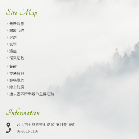
Site Map
最新消息
關於我們
客房
露營
湯屋
環教活動
餐飲
交通資訊
聯絡我們
線上訂房
過去園區所舉辦的重要活動
Information
台北市士林區菁山路101巷71弄16號
02-2862-5116