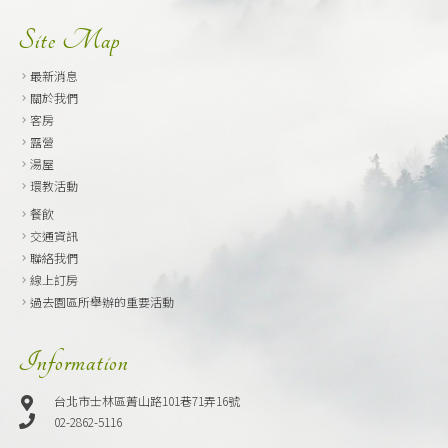
Site Map
最新消息
關於我們
客房
露營
湯屋
環教活動
餐飲
交通資訊
聯絡我們
線上訂房
過去園區所舉辦的重要活動
Information
台北市士林區菁山路101巷71弄16號
02-2862-5116