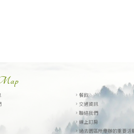
 Map
息
餐飲
們
交通資訊
聯絡我們
線上訂房
過去園區所舉辦的重要活