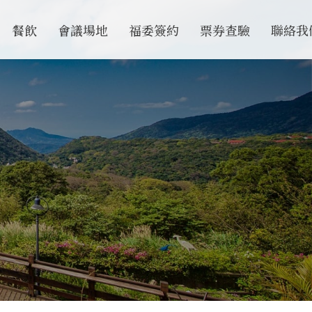
餐飲
會議場地
福委簽約
票券查驗
聯絡我