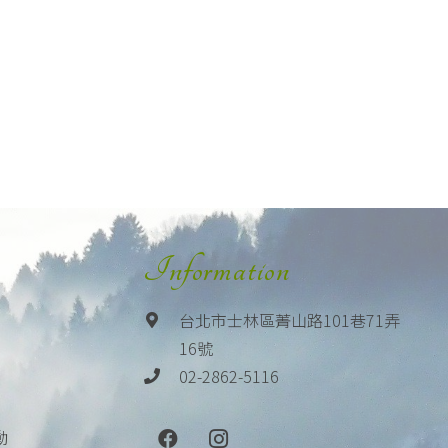
Information
台北市士林區菁山路101巷71弄
16號
02-2862-5116
動