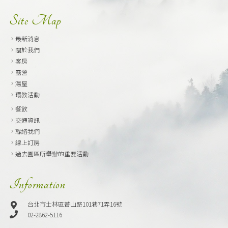
Site Map
最新消息
關於我們
客房
露營
湯屋
環教活動
餐飲
交通資訊
聯絡我們
線上訂房
過去園區所舉辦的重要活動
Information
台北市士林區菁山路101巷71弄16號
02-2862-5116