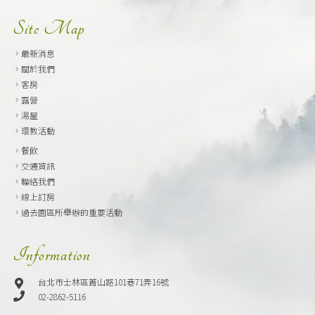
Site Map
最新消息
關於我們
客房
露營
湯屋
環教活動
餐飲
交通資訊
聯絡我們
線上訂房
過去園區所舉辦的重要活動
Information
台北市士林區菁山路101巷71弄16號
02-2862-5116